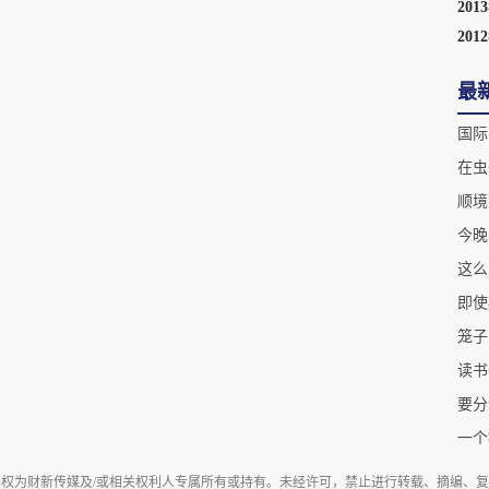
201
201
最
在虫
顺境
今晚
这么
即使
笼子
读书
要分
一个
权为财新传媒及/或相关权利人专属所有或持有。未经许可，禁止进行转载、摘编、