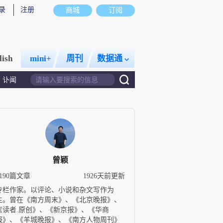
录
注册
商城
订阅
lish
mini+
周刊
数据通
讣闻
曾颖
1190篇文章
1926天前更新
专栏作家。以评论、小说和杂文写作为
主。曾在《南方周末》、《北京晚报》、
《读者.原创》、《新京报》、《华商
报》、《羊城晚报》、《南方人物周刊》