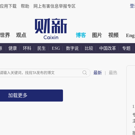
登
应用下载
帮助
网上有害信息举报专区
世界
观点
博客
图片
视频
Eng
源
健康
环科
民生
ESG
数字说
比较
中国改革
专题
最新
|
最热
加载更多