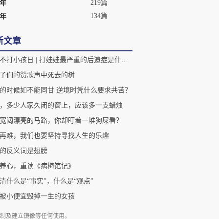
219篇
3年
134篇
2年
新文章
国际不打小孩日 | 打娃娃最严重的后遗症是什么？
子们的赞歌声中死去的树
的时候如不能同甘 逆境时凭什么要求共苦？
，多少人家久闭的窗上，应该多一支蜡烛
宽阔漂亮的马路，你却盯着一堆狗屎看？
再难，我们也要坚持寻找人生的乐趣
的反义词是翅膀
养心，重读《病梅馆记》
清什么是“事实”，什么是“观点”
被小便宜毁掉一生的女孩
复制及建立镜像等任何使用。