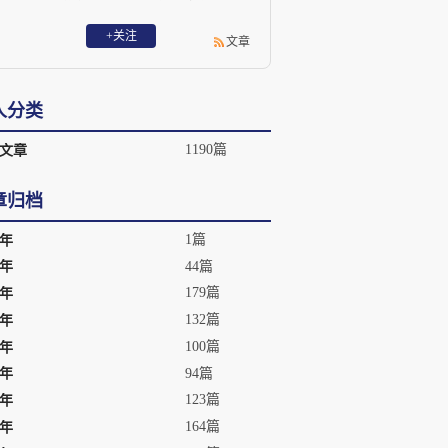
等多家媒体开设专栏。其中“冒牌经典”和
“民间记事”系列引起较大反响。主要作
+关注
文章
品：《阿Q后传》、《著名乞丐王大成
》、《 民间记事》、《大话伊妹儿》、
《冒牌经典》等。
人分类
1190篇
文章
章归档
1篇
1年
44篇
0年
179篇
9年
132篇
8年
100篇
7年
94篇
6年
123篇
5年
164篇
4年