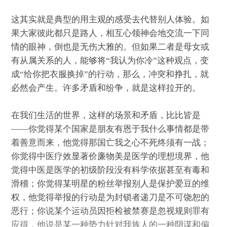
这其实就是典型的用主观的感受去代替别人体验。如
果大家彼此都只是路人，相互心领神会地交流一下同
情的眼神，倒也是无伤大雅的。但如果二者是母女或
有从属关系的人，能够将“我认为你冷”这种观点，变
成“给你把衣服换掉”的行动，那么，冲突和挣扎，就
必然会产生。许多矛盾和纷争，就是这样拉开的。
在我们生活的世界，这样的场景和矛盾，比比皆是
——你觉得某个国家是朋友有恩于我什么事情都是带
着善意而来，他觉得那国亡我之心不死终须有一战；
你觉得中医疗效显著价廉物美是医学的理想境界，他
觉得中医是医学的初级阶段没有科学依据甚至有毒和
滑稽；你觉得某明星的粉丝举报别人是保护爱豆的维
权，他觉得举报的行动是为封锁者递刀是不可饶恕的
恶行；你说某个运动员因拒检被禁赛是忽视规则罪有
应得，他说是某一种势力针对我族人的一种阴谋和偏