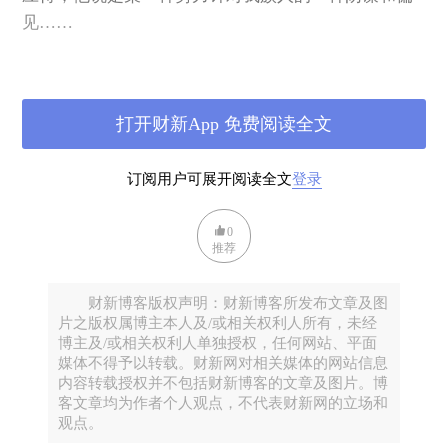
见……
这样割袍断义的话题，其实还很多，大有“拴着太阳也
说不清楚”的感觉。许多老友，甚至酒桌上翻脸，许多
打开财新App 免费阅读全文
朋友圈，更是取关拉黑老死不相往来。许多人甚至抱
着“宁和聪明人打架，不和傻子说话”的态度，从此不
订阅用户可展开阅读全文
登录
在同学和家人群中说话。
0
而辩论一旦进入到相互觉得对方是傻子的份上，也就
推荐
基本宣告结束了，这基本宣布了对话的终结。
财新博客版权声明：财新博客所发布文章及图
而作为凡人，我们的悲哀，有两个：一是无法确认，
片之版权属博主本人及/或相关权利人所有，未经
博主及/或相关权利人单独授权，任何网站、平面
在我们相互骂对方是傻子的时候，不知道究竟谁更
媒体不得予以转载。财新网对相关媒体的网站信息
傻。蜜蜂和苍蝇争论屎是香的还是臭的？究竟谁是蜜
内容转载授权并不包括财新博客的文章及图片。博
蜂谁是苍蝇？
客文章均为作者个人观点，不代表财新网的立场和
观点。