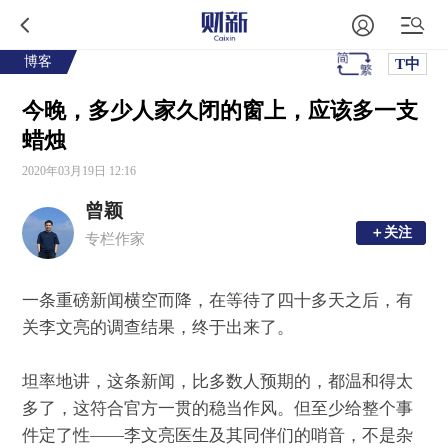
博客
T中
今晚，多少人家久闭的窗上，应该多一支
蜡烛
2020年03月19日 12:16
曾颖
＋关注
＋关注
专栏作家
一条重磅新闻横空而降，在等待了四十多天之后，有
关李文亮的调查结果，终于出来了。
坦率地讲，这条新闻，比多数人预期的，都温和得太
多了，这符合官方一贯的稳当作风。但至少给整个事
件定了性——李文亮医生及其同伴们的哨音，不是杂