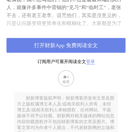
人，就像许多事件中背锅的“见习”和“临时工”，老张
不去，还有老王老李。诅咒他们，其实是没意义的，
只是让问题变得更简单化和模糊化了。大家都是为了
一口饭而已，上边让他们干啥，他们只能干啥。
打开财新App 免费阅读全文
因此，诅咒基层当事人，是没有意义的，也无助于汲
取教训。他们甚至没有那些造谣说悼念李文亮是敌对
订阅用户可展开阅读全文
登录
势力的自媒体更坏。
0
推荐
财新博客版权声明：财新博客所发布文章及图
片之版权属博主本人及/或相关权利人所有，未经
博主及/或相关权利人单独授权，任何网站、平面
媒体不得予以转载。财新网对相关媒体的网站信息
内容转载授权并不包括财新博客的文章及图片。博
客文章均为作者个人观点，不代表财新网的立场和