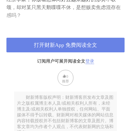
颂，却对某只黑天鹅喋喋不休，是想贩卖焦虑混存在
感吗？
气象学家，你放着那么多风和日丽的日子不给大家
说，偏要预警各种极端天气。
打开财新App 免费阅读全文
天文学家，你放着那么多灿烂安详的星星不关注，却
订阅用户可展开阅读全文
登录
要关注几百万公里以外有可能撞上地球的小行星。
0
……
推荐
在人类的进化进程中，对坏消息的敏感，是一种天然
财新博客版权声明：财新博客所发布文章及图
的本能，因为森林里任何一个异常或者不好的事情发
片之版权属博主本人及/或相关权利人所有，未经
博主及/或相关权利人单独授权，任何网站、平面
生，都可能危及到生命。这也就是涉及到人的安危的
媒体不得予以转载。财新网对相关媒体的网站信息
问题，更容易引起人们关注的原因。人们在听新闻
内容转载授权并不包括财新博客的文章及图片。博
时，往往会对坏消息更敏感，也更容易进行转述和传
客文章均为作者个人观点，不代表财新网的立场和