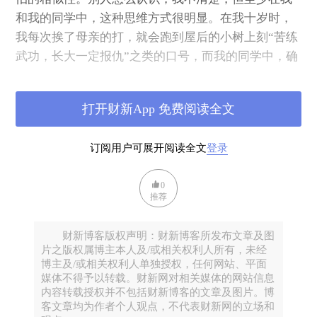
和我的同学中，这种思维方式很明显。在我十岁时，
我每次挨了母亲的打，就会跑到屋后的小树上刻“苦练
武功，长大一定报仇”之类的口号，而我的同学中，确
有13岁就拎着菜刀反抗父亲，并从此不挨打的“英
雄”，但当他成年当了父亲之后，他比父亲当年修理他
打开财新App 免费阅读全文
还凶猛地修理他的儿子。
订阅用户可展开阅读全文
登录
除了力量之间的不均衡导致的弱者必须服从强者的规
律之外，父母打娃娃，还基于父母作为强势的一方，
0
掌握了所谓“正确的话语权”。所有打娃娃事件，总是
推荐
以“父母正确，娃娃犯了错”作为条件。而这种条件的
前提，是父母掌握着“正确”与“错误”的解释权，一件
财新博客版权声明：财新博客所发布文章及图
事情的正确与否，由父母的标准为标准，这种状况，
片之版权属博主本人及/或相关权利人所有，未经
博主及/或相关权利人单独授权，任何网站、平面
在孩子很小的时候，父母的知识和见识还能够识别正
媒体不得予以转载。财新网对相关媒体的网站信息
误时，还大致不会出错；而一旦随着孩子的成长，所
内容转载授权并不包括财新博客的文章及图片。博
见所知所感以及时代变迁让父母无所适从时，这种辩
客文章均为作者个人观点，不代表财新网的立场和