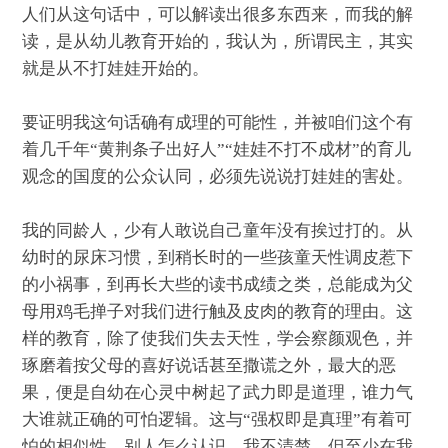
人们从这句话中，可以解读出很多东西来，而我的解
读，是从幼儿教育开始的，我认为，所谓民主，其实
就是从不打娃娃开始的。
要证明我这句话确有成理的可能性，并被咱们这个有
着几千年“黄荆条子出好人”“娃娃不打不成材”的育儿
观念的国度的公众认同，必须先说说打娃娃的害处。
我的同龄人，少有人敢说自己童年没有挨过打的。从
幼时的尿床习惯，到稍长时的一些孩童天性调皮惹下
的小祸事，到再长大些的读书成绩之类，总能成为父
母用鸡毛掸子对我们进行触及皮肉的教育的理由。这
样的教育，除了使我们失去天性，学会察颜观色，并
琢磨着按父母的喜好说话甚至撒谎之外，最大的恶
果，便是自幼在心灵中树起了武力即是道理，谁力气
大谁就正确的可怕逻辑。这与“强权即是真理”有着可
怕的相似性。别人怎么认识，我不清楚，但至少在我